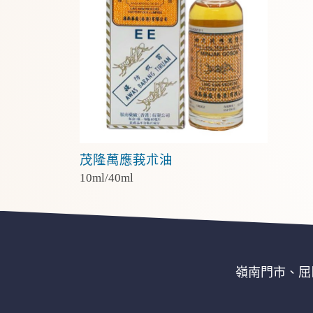
茂隆萬應莪朮油
10ml/40ml
嶺南門市、屈