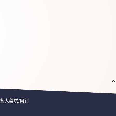
各大藥房/藥行