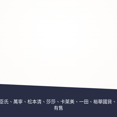
臣氏、萬寧、松本清、莎莎、卡萊美、一田、裕華國貨、
有售